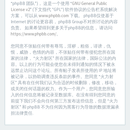
“phpBB 团队”)， 这是一个使用 “
GNU General Public
License v2
” (下文指代 "GPL") 软件协议的公告栏系统解决
方案， 可以从
www.phpbb.com
下载。 phpBB仅使基于
Internet 的讨论更容易， phpBB Group不对所讨论的内容
负责。 如果希望得到更多关于phpBB的信息， 请访问:
https://www.phpbb.com/
。
您同意不张贴任何带有辱骂，淫秽，粗俗，诽谤，仇
恨，威胁，色情的内容，不张贴任何带有侵犯您所在国
家的法律， “火力射区” 所在国家的法律，国际公法的内
容。以上的行为可能会使您在未得到通知的情况下被永
远禁止访问这个论坛。所有帖子发表所使用的 IP 地址将
被记录，以协助调查违反条款的事件。您同意 “火力射
区” 具有在任何我们认为合适的时候删除，修改，移动，
或关闭任何话题的权力。作为一个用户，您同意您所输
入的任何信息将被记录至数据库。在没有得到您同意的
前提下我们不会向任何第三方发布这些信息，但是 “火力
射区” 和 phpBB 不为任何因为黑客行为导致的数据泄漏承
担法律责任.