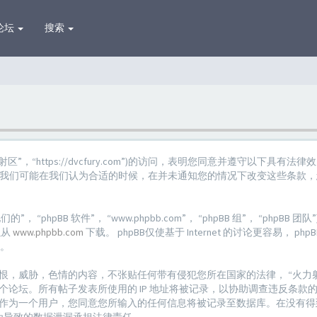
论坛
搜索
射区”，“https://dvcfury.com”)的访问，表明您同意并遵守以下具有
”。我们可能在我们认为合适的时候，在并未通知您的情况下改变这些条款
。
 “phpBB 软件”， “www.phpbb.com”， “phpBB 组”， “phpBB 团
以从
www.phpbb.com
下载。 phpBB仅使基于 Internet 的讨论更容易， 
。
恨，威胁，色情的内容，不张贴任何带有侵犯您所在国家的法律， “火力射
论坛。所有帖子发表所使用的 IP 地址将被记录，以协助调查违反条款的事
作为一个用户，您同意您所输入的任何信息将被记录至数据库。在没有得