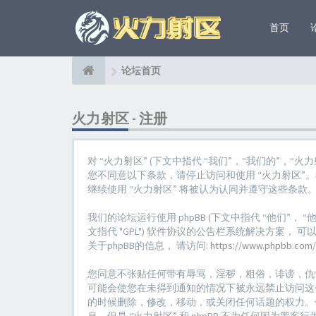
首页
论坛首页
火力射区 - 注册
对 “火力射区” (下文中指代 “我们”，“我们的”，“火力
您不同意以下条款，请停止访问和使用 “火力射区
继续使用 “火力射区” 将被认为认同并遵守这些条款
我们的论坛运行使用 phpBB (下文中指代 “他们”， “他们的”，
文指代 "GPL") 软件协议的公告栏系统解决方案， 可
关于phpBB的信息， 请访问:
https://www.phpbb.com/
您同意不张贴任何带有辱骂，淫秽，粗俗，诽谤，仇
可能会使您在未得到通知的情况下被永远禁止访问这个
的时候删除，修改，移动，或关闭任何话题的权力。