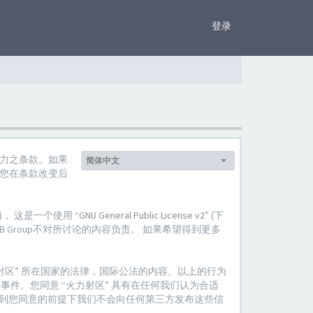
×
登录
法律效力之条款。如果
简体中文
语
，您在条款改变后
言
设
定：
队”)， 这是一个使用 “
GNU General Public License v2
” (下
phpBB Group不对所讨论的内容负责。 如果希望得到更多
区” 所在国家的法律，国际公法的内容。以上的行为
件。您同意 “火力射区” 具有在任何我们认为合适
到您同意的前提下我们不会向任何第三方发布这些信