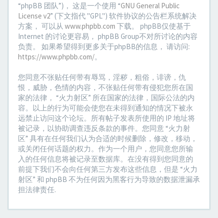
“phpBB 团队”)， 这是一个使用 “
GNU General Public
License v2
” (下文指代 "GPL") 软件协议的公告栏系统解决
方案， 可以从
www.phpbb.com
下载。 phpBB仅使基于
Internet 的讨论更容易， phpBB Group不对所讨论的内容
负责。 如果希望得到更多关于phpBB的信息， 请访问:
https://www.phpbb.com/
。
您同意不张贴任何带有辱骂，淫秽，粗俗，诽谤，仇
恨，威胁，色情的内容，不张贴任何带有侵犯您所在国
家的法律， “火力射区” 所在国家的法律，国际公法的内
容。以上的行为可能会使您在未得到通知的情况下被永
远禁止访问这个论坛。所有帖子发表所使用的 IP 地址将
被记录，以协助调查违反条款的事件。您同意 “火力射
区” 具有在任何我们认为合适的时候删除，修改，移动，
或关闭任何话题的权力。作为一个用户，您同意您所输
入的任何信息将被记录至数据库。在没有得到您同意的
前提下我们不会向任何第三方发布这些信息，但是 “火力
射区” 和 phpBB 不为任何因为黑客行为导致的数据泄漏承
担法律责任.