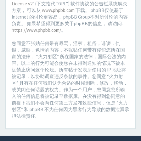
License v2
” (下文指代 "GPL") 软件协议的公告栏系统解决
方案， 可以从
www.phpbb.com
下载。 phpBB仅使基于
Internet 的讨论更容易， phpBB Group不对所讨论的内容
负责。 如果希望得到更多关于phpBB的信息， 请访问:
https://www.phpbb.com/
。
您同意不张贴任何带有辱骂，淫秽，粗俗，诽谤，仇
恨，威胁，色情的内容，不张贴任何带有侵犯您所在国
家的法律， “火力射区” 所在国家的法律，国际公法的内
容。以上的行为可能会使您在未得到通知的情况下被永
远禁止访问这个论坛。所有帖子发表所使用的 IP 地址将
被记录，以协助调查违反条款的事件。您同意 “火力射
区” 具有在任何我们认为合适的时候删除，修改，移动，
或关闭任何话题的权力。作为一个用户，您同意您所输
入的任何信息将被记录至数据库。在没有得到您同意的
前提下我们不会向任何第三方发布这些信息，但是 “火力
射区” 和 phpBB 不为任何因为黑客行为导致的数据泄漏承
担法律责任.