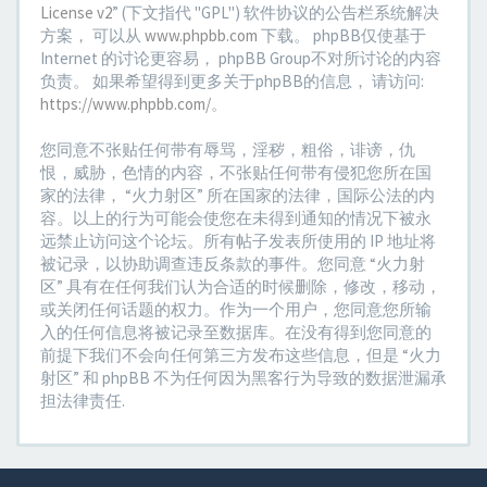
License v2
” (下文指代 "GPL") 软件协议的公告栏系统解决
方案， 可以从
www.phpbb.com
下载。 phpBB仅使基于
Internet 的讨论更容易， phpBB Group不对所讨论的内容
负责。 如果希望得到更多关于phpBB的信息， 请访问:
https://www.phpbb.com/
。
您同意不张贴任何带有辱骂，淫秽，粗俗，诽谤，仇
恨，威胁，色情的内容，不张贴任何带有侵犯您所在国
家的法律， “火力射区” 所在国家的法律，国际公法的内
容。以上的行为可能会使您在未得到通知的情况下被永
远禁止访问这个论坛。所有帖子发表所使用的 IP 地址将
被记录，以协助调查违反条款的事件。您同意 “火力射
区” 具有在任何我们认为合适的时候删除，修改，移动，
或关闭任何话题的权力。作为一个用户，您同意您所输
入的任何信息将被记录至数据库。在没有得到您同意的
前提下我们不会向任何第三方发布这些信息，但是 “火力
射区” 和 phpBB 不为任何因为黑客行为导致的数据泄漏承
担法律责任.