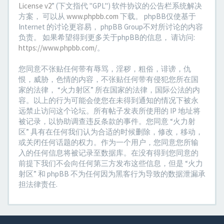
License v2
” (下文指代 "GPL") 软件协议的公告栏系统解决
方案， 可以从
www.phpbb.com
下载。 phpBB仅使基于
Internet 的讨论更容易， phpBB Group不对所讨论的内容
负责。 如果希望得到更多关于phpBB的信息， 请访问:
https://www.phpbb.com/
。
您同意不张贴任何带有辱骂，淫秽，粗俗，诽谤，仇
恨，威胁，色情的内容，不张贴任何带有侵犯您所在国
家的法律， “火力射区” 所在国家的法律，国际公法的内
容。以上的行为可能会使您在未得到通知的情况下被永
远禁止访问这个论坛。所有帖子发表所使用的 IP 地址将
被记录，以协助调查违反条款的事件。您同意 “火力射
区” 具有在任何我们认为合适的时候删除，修改，移动，
或关闭任何话题的权力。作为一个用户，您同意您所输
入的任何信息将被记录至数据库。在没有得到您同意的
前提下我们不会向任何第三方发布这些信息，但是 “火力
射区” 和 phpBB 不为任何因为黑客行为导致的数据泄漏承
担法律责任.