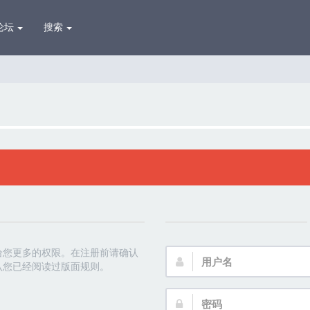
论坛
搜索
给您更多的权限。在注册前请确认
用
认您已经阅读过版面规则。
户
名：
密